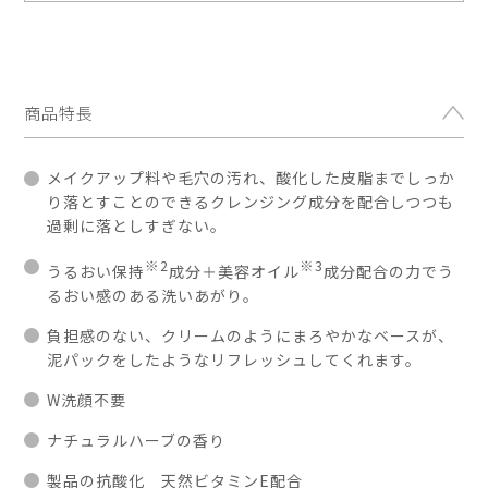
商品特長
メイクアップ料や毛穴の汚れ、酸化した皮脂までしっか
り落とすことのできるクレンジング成分を配合しつつも
過剰に落としすぎない。
※2
※3
うるおい保持
成分＋美容オイル
成分配合の力でう
るおい感のある洗いあがり。
負担感のない、クリームのようにまろやかなベースが、
泥パックをしたようなリフレッシュしてくれます。
W洗顔不要
ナチュラルハーブの香り
製品の抗酸化 天然ビタミンE配合