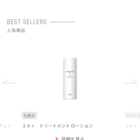
BEST SELLERS
人気商品
化粧水
朝用乳
スチュア
２４＋ トリートメント ローション
２４＋
詳細を見る