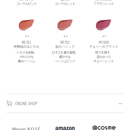
コーラルピンク
コーラルレッド
ブラウンレッド
BE351
BE352
RO650
完熟桃のはにかみ
桜のハミング
チェリーのプライド
とろける余韻、
口ずさむ春の音色、
誇りを宿す、
やわらかな
軽やかな
澄みきった
黄みベージュ
ベージュピンク
チェリーレッド
ONLINE SHOP