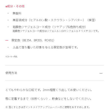
■成分・その他
無香料
美容液成分〔ヒアルロン酸・スクワラン・シアバター〕（保湿）
粘膜色ツヤジェルコート成分（ツヤアップ&色持ち成分）
粘膜色ツヤジェルコート成分はジフェニルシロキシフェニルトリメチコンです。
限定色（BE354、BR355、RO651）
上品で落ち着いた印象を与える限定色が登場です。
※コーセー内比
使用方法
とてもやわらかな口紅です。2mm程度くり出してお使いください。
唇に定着するまで（60秒くらい）、飲食などをしないでください。
落とすときはポイントメイクアップリムーバーのご使用をおすすめします。