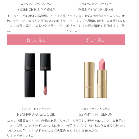
エッセンス プランプバーム
ボリューム Wリップライナー
ESSENCE PLUMP BALM
VOLUME W LIP LINER
すーっとした心地よい清涼感、とろける感
リップの前に仕込む秘密のテクニック。オ
触。ジューシーなつやとうるおいでボリュ
ーバーリップも簡単に描け、立体感のある
ーミィな唇に導く、ぷるつやプランプバー
ボリューミィな唇を演出する2in1リップラ
ム。
イナー。
詳しく見る
詳しく見る
ネンマクフェイク リキッド
ジェミィ ティント セラム
NENMAKU FAKE LIQUID
GEMMY TINT SERUM
ぷっくり膜厚なツヤで、色気のあるボリュ
パールが美しい輝きを放つシアーな発色の
ーミィな唇へ。みずみずしいつけ心地で、
宝石リップ。とろけるような塗り心地でし
つけたての色・ツヤがずっとつづく粘膜色
っとりとした仕上がり。
リキッドティント。