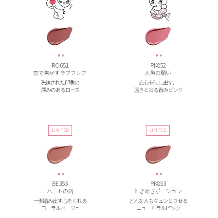
RO651
PK852
恋で焦がすラブフレア
人魚の願い
洗練された印象の
恋心を映し出す、
深みのあるローズ
透きとおる青みピンク
LIMITED
LIMITED
BE353
PK853
ハートの剣
ときめきポーション
一歩踏み出す
心をくれる
どんな人も
キュンとさせる
コーラルベージュ
ニュートラルピンク