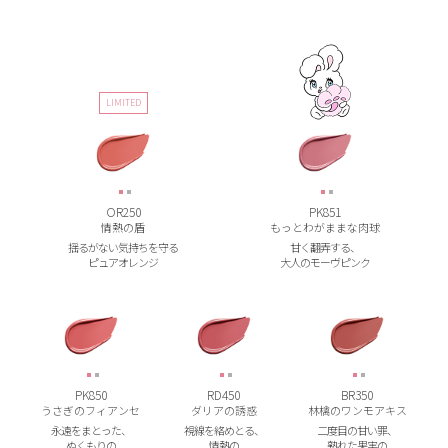
LIMITED
OR250
PK851
情熱の盾
もっとわがままな肉球
揺るがない
気持ちを守る
甘く翻弄する、
ピュアオレンジ
大人の
モーヴピンク
PK850
RD450
BR350
うさぎのフィアンセ
ダリアの誘惑
林檎のワンモアキス
永遠をまとった、
視線を絡めとる、
二度目の甘い罪、
ぬくもりの
情熱の
熟れた果実の