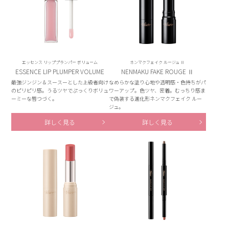
エッセンス リッププランパー ボリューム
ネンマクフェイク ルージュ Ⅱ
ESSENCE LIP PLUMPER VOLUME
NENMAKU FAKE ROUGE Ⅱ
最強ジンジン＆スースーとした上級者向け
なめらかな塗り心地や透明感・色持ちがパ
のピリピリ感。うるツヤでぷっくりボリュ
ワーアップ。色ツヤ、密着。むっちり感ま
ーミーな唇つづく。
で偽装する進化形ネンマクフェイク ルー
ジュ。
詳しく見る
詳しく見る