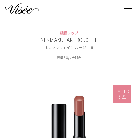
粘膜リップ
NENMAKU FAKE ROUGE Ⅱ
ネンマクフェイク ルージュ Ⅱ
容量 3.8g / 全14色
LIMITED
8.21