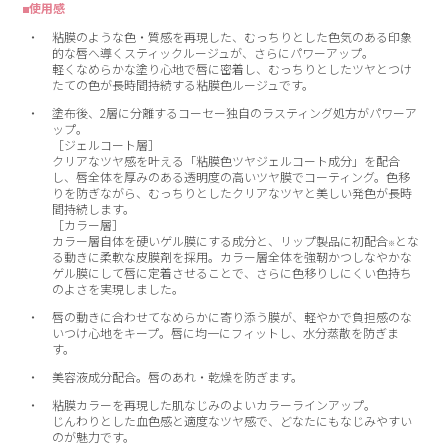
■使用感
粘膜のような色・質感を再現した、むっちりとした色気のある印象
的な唇へ導くスティックルージュが、さらにパワーアップ。
軽くなめらかな塗り心地で唇に密着し、むっちりとしたツヤとつけ
たての色が長時間持続する粘膜色ルージュです。
塗布後、2層に分離するコーセー独自のラスティング処方がパワーア
ップ。
［ジェルコート層］
クリアなツヤ感を叶える「粘膜色ツヤジェルコート成分」を配合
し、唇全体を厚みのある透明度の高いツヤ膜でコーティング。色移
りを防ぎながら、むっちりとしたクリアなツヤと美しい発色が長時
間持続します。
［カラー層］
カラー層自体を硬いゲル膜にする成分と、リップ製品に初配合
とな
※
る動きに柔軟な皮膜剤を採用。カラー層全体を強靭かつしなやかな
ゲル膜にして唇に定着させることで、さらに色移りしにくい色持ち
のよさを実現しました。
唇の動きに合わせてなめらかに寄り添う膜が、軽やかで負担感のな
いつけ心地をキープ。唇に均一にフィットし、水分蒸散を防ぎま
す。
美容液成分配合。唇のあれ・乾燥を防ぎます。
粘膜カラーを再現した肌なじみのよいカラーラインアップ。
じんわりとした血色感と適度なツヤ感で、どなたにもなじみやすい
のが魅力です。