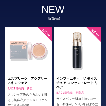
NEW
新着商品
エスプリーク アクアリー
インフィニティ ザ モイス
スキンウェア
チュア コンセントレート リ
ペア
8月21日発売 新色
8月21日発売 新商品
スキンケア級のうるおいを叶
ライスパワー®No.11αをコー
える美容液クッションファン
セー初採用。“ハリ満ち肌”を立
デに新色が登場